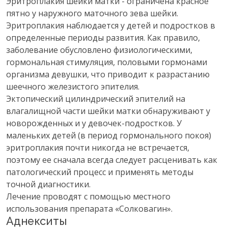
Эритроплакия шейки матки - ограничена красное
пятно у наружного маточного зева шейки.
Эритроплакия наблюдается у детей и подростков в
определенные периоды развития. Как правило,
заболевание обусловлено физиологическими,
гормональная стимуляция, половыми гормонами
организма девушки, что приводит к разрастанию
шеечного железистого эпителия.
Эктопический цилиндрический эпителий на
влагалищной части шейки матки обнаруживают у
новорожденных и у девочек-подростков. У
маленьких детей (в период гормонального покоя)
эритроплакия почти никогда не встречается,
поэтому ее сначала всегда следует расценивать как
патологический процесс и применять методы
точной диагностики.
Лечение проводят с помощью местного
использования препарата «Солковагин».
Аднекситы